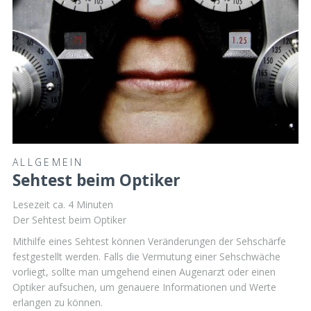
ALLGEMEIN
Sehtest beim Optiker
Lesezeit ca.
4
Minuten
Der Sehtest beim Optiker
Mithilfe eines Sehtest können Veränderungen der Sehschärfe
festgestellt werden. Falls die Vermutung einer Sehschwäche
vorliegt, sollte man umgehend einen Augenarzt oder einen
Optiker aufsuchen, um genauere Informationen und Werte
erlangen zu können.