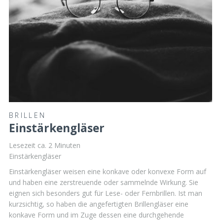
BRILLEN
Einstärkengläser
Lesezeit ca.
2
Minuten
Einstärkengläser
Einstärkengläser weisen eine konkave oder konvexe Form auf
und haben eine zerstreuende oder sammelnde Wirkung. Sie
eignen sich besonders gut für Lese- oder Fernbrillen. Ist man
kurzsichtig, so haben die angefertigten Brillengläser eine
konkave Form und im Zuge dessen eine durchgehende