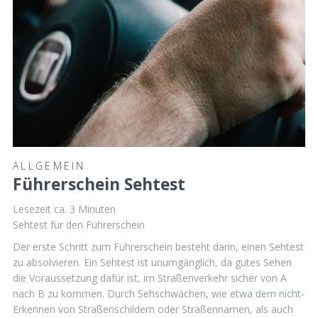
ALLGEMEIN
Führerschein Sehtest
Lesezeit ca.
3
Minuten
Sehtest für den Führerschein
Der erste Schritt zum Führerschein besteht darin, einen Sehtest
zu absolvieren. Ein Sehtest ist unumgänglich, da gutes Sehen
die Voraussetzung dafür ist, im Straßenverkehr sicher von A
nach B zu kommen. Durch Sehschwächen, wie etwa dem nicht-
Erkennen von Straßenschildern oder Straßennamen, als auch