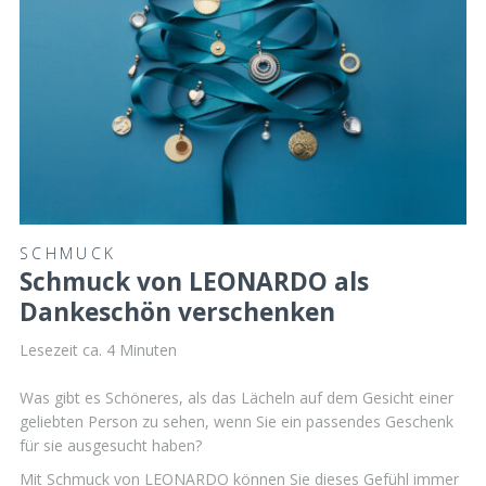
SCHMUCK
Schmuck von LEONARDO als
Dankeschön verschenken
Lesezeit ca.
4
Minuten
Was gibt es Schöneres, als das Lächeln auf dem Gesicht einer
geliebten Person zu sehen, wenn Sie ein passendes Geschenk
für sie ausgesucht haben?
Mit Schmuck von LEONARDO können Sie dieses Gefühl immer