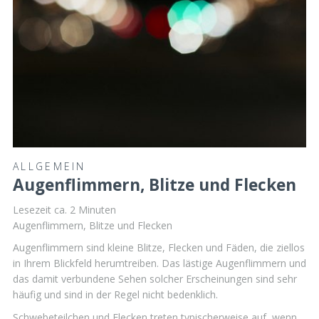
ALLGEMEIN
Augenflimmern, Blitze und Flecken
Lesezeit ca.
2
Minuten
Augenflimmern, Blitze und Flecken
Augenflimmern sind kleine Blitze, Flecken und Fäden, die ziellos
in Ihrem Blickfeld herumtreiben. Das lästige Augenflimmern und
das damit verbundene Sehen solcher Erscheinungen sind sehr
häufig und sind in der Regel nicht bedenklich.
Schwebeteilchen und Flecken treten typischerweise auf, wenn