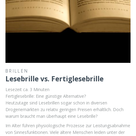
BRILLEN
Lesebrille vs. Fertiglesebrille
Lesezeit ca.
3
Minuten
Fertiglesebrille: Eine günstige Alternative?
Heutzutage sind Lesebrillen sogar schon in diversen
Drogeriemärkten zu relativ geringen Preisen erhältlich. Doch
warum braucht man überhaupt eine Lesebrille?
Im Alter führen physiologische Prozesse zur Leistungsabnahme
von Sinnesfunktionen. Viele ältere Menschen leiden unter der