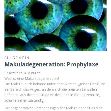
ALLGEMEIN
Makuladegeneration: Prophylaxe
Lesezeit ca.
4
Minuten
Was ist eine Makuladegeneration?
Die Makula, auch bekannt unter dem Namen „gelber Fleck“, ist
ein Bereich des Auges, an dem sich die meisten Sehzellen
befinden. Aus diesem Grund ist diese Stelle für das zentrale,
scharfe Sehen zuständig.
Bei degenerativen Veränderungen der Makula handelt es sich