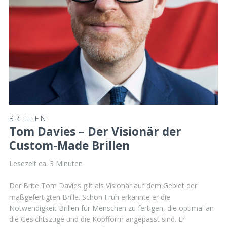
BRILLEN
Tom Davies – Der Visionär der
Custom-Made Brillen
Lesezeit ca.
3
Minuten
Der Brite Tom Davies gilt als Visionär auf dem Gebiet der
maßgefertigten Brille. Schon Früh erkannte er die
Notwendigkeit Brillen für Menschen zu fertigen, die optimal an
die Gesichtszüge und die Kopfform angepasst sind. Er