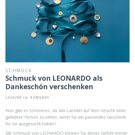
SCHMUCK
Schmuck von LEONARDO als
Dankeschön verschenken
Lesezeit ca.
4
Minuten
Was gibt es Schöneres, als das Lächeln auf dem Gesicht einer
geliebten Person zu sehen, wenn Sie ein passendes Geschenk
für sie ausgesucht haben?
Mit Schmuck von LEONARDO können Sie dieses Gefühl immer