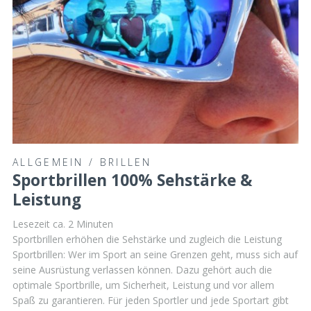
ALLGEMEIN
/
BRILLEN
Sportbrillen 100% Sehstärke &
Leistung
Lesezeit ca.
2
Minuten
Sportbrillen erhöhen die Sehstärke und zugleich die Leistung
Sportbrillen: Wer im Sport an seine Grenzen geht, muss sich auf
seine Ausrüstung verlassen können. Dazu gehört auch die
optimale Sportbrille, um Sicherheit, Leistung und vor allem
Spaß zu garantieren. Für jeden Sportler und jede Sportart gibt