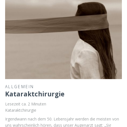
ALLGEMEIN
Kataraktchirurgie
Lesezeit ca.
2
Minuten
Kataraktchirurgie
Irgendwann nach dem 50. Lebensjahr werden die meisten von
uns wahrscheinlich hören, dass unser Augenarzt sagt: „
Sie