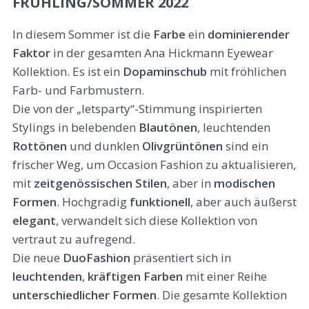
FRÜHLING/SOMMER 2022
In diesem Sommer ist die
Farbe
ein
dominierender
Faktor
in der gesamten Ana Hickmann Eyewear
Kollektion. Es ist ein
Dopaminschub
mit fröhlichen
Farb- und Farbmustern.
Die von der „letsparty“-Stimmung inspirierten
Stylings in belebenden
Blautönen
, leuchtenden
Rottönen
und dunklen
Olivgrüntönen
sind ein
frischer Weg, um Occasion Fashion zu aktualisieren,
mit
zeitgenössischen
Stilen
, aber in
modischen
Formen
. Hochgradig
funktionell
, aber auch äußerst
elegant
, verwandelt sich diese Kollektion von
vertraut zu aufregend.
Die neue
DuoFashion
präsentiert sich in
leuchtenden
,
kräftigen
Farben
mit einer Reihe
unterschiedlicher
Formen
. Die gesamte Kollektion