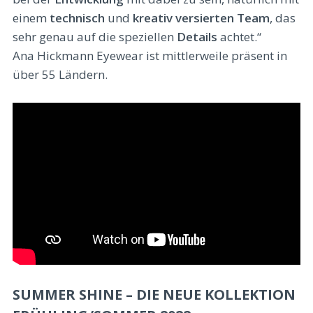
einem
technisch
und
kreativ versierten Team
, das
sehr genau auf die speziellen
Details
achtet.“
Ana Hickmann Eyewear ist mittlerweile präsent in
über 55 Ländern.
SUMMER SHINE – DIE NEUE KOLLEKTION