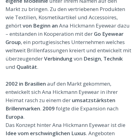
eigene Modelinie
unter ihrem Namen auf den
Markt zu bringen. Zu den vertriebenen Produkten
wie Textilien, Kosmetikartikel und Accessoires,
gehört
von Beginn an
Ana Hickmann Eyewear dazu
– entstanden in Kooperation mit der
Go Eyewear
Group
, ein portugiesisches Unternehmen welches
weltweit Brillenfassungen kreiert und entwickelt mit
überzeugender
Verbindung
von
Design
,
Technik
und
Qualität
.
2002 in Brasilien
auf den Markt gekommen,
entwickelt sich Ana Hickmann Eyewear in ihrer
Heimat rasch zu einem der
umsatzstärksten
Brillenmarken
.
2009
folgte die Expansion nach
Europa
.
Das Konzept hinter Ana Hickmann Eyewear ist die
Idee vom
erschwinglichen
Luxus
. Angeboten