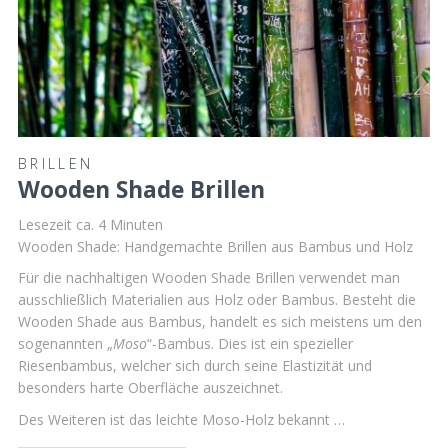
BRILLEN
Wooden Shade Brillen
Lesezeit ca.
4
Minuten
Wooden Shade: Handgemachte Brillen aus Bambus und Holz
Für die nachhaltigen Wooden Shade Brillen verwendet man
ausschließlich Materialien aus Holz oder Bambus. Besteht die
Wooden Shade aus Bambus, handelt es sich meistens um den
sogenannten „
Moso
“-Bambus. Dies ist ein spezieller
Riesenbambus, welcher sich durch seine Elastizität und
besonders harte Oberfläche auszeichnet.
Des Weiteren ist das leichte Moso-Holz bekannt …