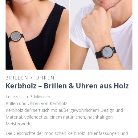
BRILLEN
/
UHREN
Kerbholz – Brillen & Uhren aus Holz
Lesezeit ca.
3
Minuten
Brillen und Uhren von Kerbholz
Kerbholz definiert sich mit außergewöhnlichem Design und
Material, vollendet zu einem natürlichen, nachhaltigen
Meisterwerk.
Die Geschichte der modischen Kerbholz Brillenfassungen und